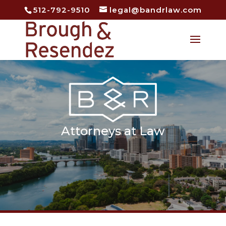
512-792-9510
legal@bandrlaw.com
Open
Attorneys at Law